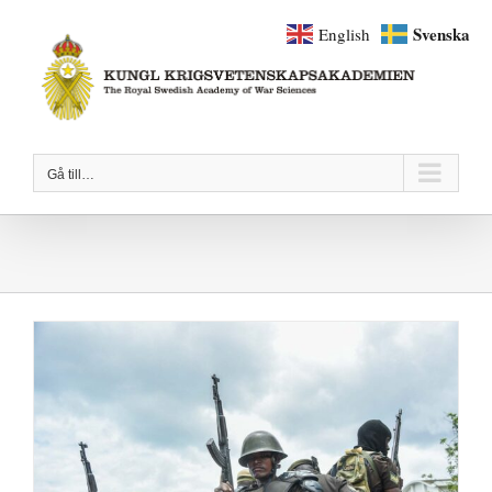
Fortsätt
Svenska
English
till
innehållet
Gå till…