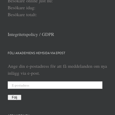
Besökare online just nu:
Besökare idag:
Besökare totalt:
Integritetspolicy / GDPR
FÖLJ AKADEMIENS HEMSIDA VIA EPOST
Ange din e-postadress för att få meddelanden om nya
inlägg via e-post.
E-
postadress
Följ