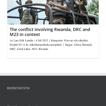
The conflict involving Rwanda, DRC and
M23 in context
Av
Lars-Erik Lundin
|
8 feb 2025
|
Kategorier:
Försvar och säkerhet
,
Projekt SV-A-R
,
Säkerhetspolitiska perspektiv
|
Taggar:
Africa
,
Burundi
,
DRC
,
Great Lakes
,
M23
,
Rwanda
BESÖKSTATISTIK