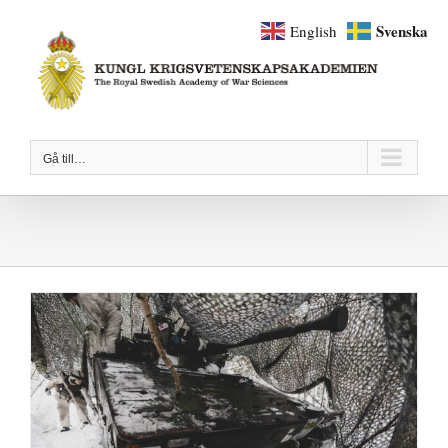
Fortsätt
Svenska
English
till
innehållet
Gå till…