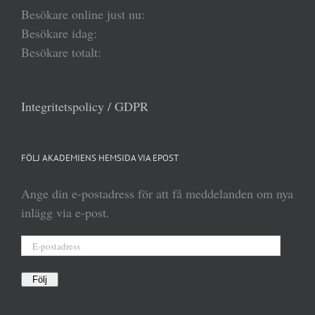
Besökare online just nu:
Besökare idag:
Besökare totalt:
Integritetspolicy / GDPR
FÖLJ AKADEMIENS HEMSIDA VIA EPOST
Ange din e-postadress för att få meddelanden om nya
inlägg via e-post.
E-
postadress
Följ