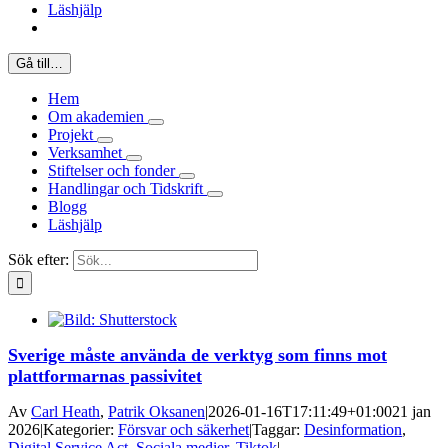
Läshjälp
Gå till…
Hem
Om akademien
Projekt
Verksamhet
Stiftelser och fonder
Handlingar och Tidskrift
Blogg
Läshjälp
Sök efter:
Sverige måste använda de verktyg som finns mot
plattformarnas passivitet
Av
Carl Heath
,
Patrik Oksanen
|
2026-01-16T17:11:49+01:00
21 jan
2026
|
Kategorier:
Försvar och säkerhet
|
Taggar:
Desinformation
,
Digital Service Act
,
Sociala medier
,
Tiktok
|