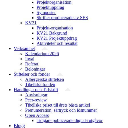
Projekt­organisation
Projektuppdrag
Symposier
Skrifter producerade av SES
KV21
Projekt-organisation
KV21 Bakgrund
KV21 Projektuppdrag
Aktiviteter och resultat
Verksamhet
Kalendarium 2026
Inval
Referat
Belöningar
Stiftelser och fonder
Albergerska stiftelsen
Tibellska fonden
Handlingar och Tidskrift
Anvisningar
Peer-review
Tibellska priset till årets bästa artikel
Prenumeration, särtryck och lösnummer
Open Access
Tidigare publicerade digitala utgåvor
Blogg