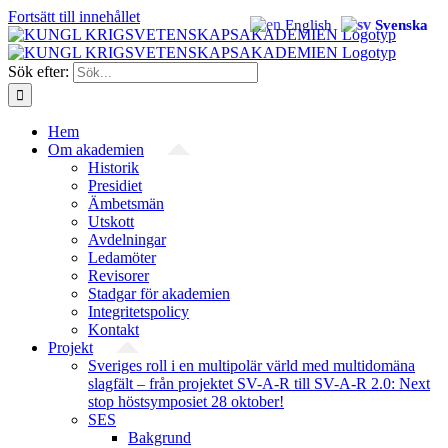
Fortsätt till innehållet
English
Svenska
Sök efter:
Hem
Om akademien
Historik
Presidiet
Ämbetsmän
Utskott
Avdelningar
Ledamöter
Revisorer
Stadgar för akademien
Integritetspolicy
Kontakt
Projekt
Sveriges roll i en multipolär värld med multidomäna
slagfält – från projektet SV-A-R till SV-A-R 2.0: Next
stop höstsymposiet 28 oktober!
SES
Bakgrund