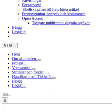
Anvisningar
Peer-review
Tibellska priset till årets bästa artikel
Prenumeration, särtryck och lösnummer
Open Access
Tidigare publicerade digitala utgåvor
Blogg
Läshjälp
Gå till…
Hem
Om akademien
Projekt
Verksamhet
Stiftelser och fonder
Handlingar och Tidskrift
Blogg
Läshjälp
Sök
efter: