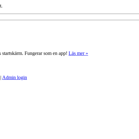
t.
ns startskärm. Fungerar som en app!
Läs mer »
|
Admin login