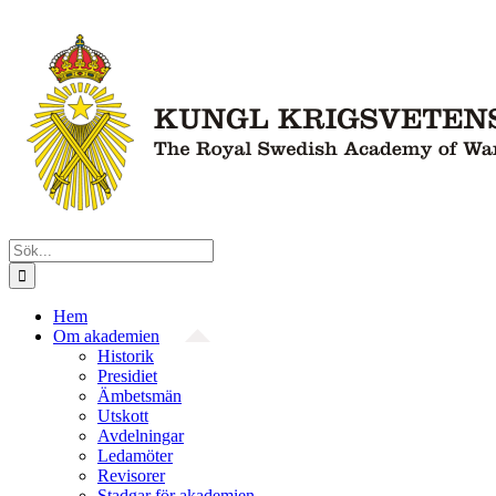
Fortsätt
till
innehållet
Sök
efter:
Hem
Om akademien
Historik
Presidiet
Ämbetsmän
Utskott
Avdelningar
Ledamöter
Revisorer
Stadgar för akademien