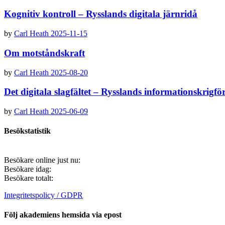
Kognitiv kontroll – Rysslands digitala järnridå
by
Carl Heath
2025-11-15
Om motståndskraft
by
Carl Heath
2025-08-20
Det digitala slagfältet – Rysslands informationskrigf
by
Carl Heath
2025-06-09
Besökstatistik
Besökare online just nu:
Besökare idag:
Besökare totalt:
Integritetspolicy / GDPR
Följ akademiens hemsida via epost