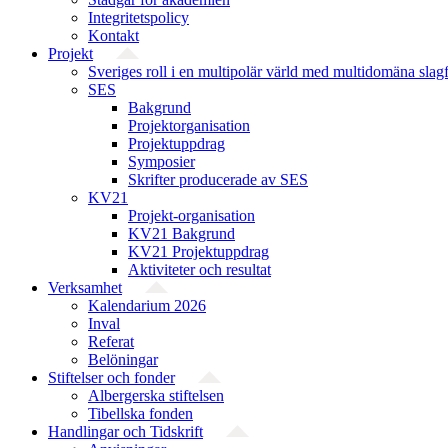
Integritetspolicy
Kontakt
Projekt
Sveriges roll i en multipolär värld med multidomäna slag
SES
Bakgrund
Projekt­organisation
Projektuppdrag
Symposier
Skrifter producerade av SES
KV21
Projekt-organisation
KV21 Bakgrund
KV21 Projektuppdrag
Aktiviteter och resultat
Verksamhet
Kalendarium 2026
Inval
Referat
Belöningar
Stiftelser och fonder
Albergerska stiftelsen
Tibellska fonden
Handlingar och Tidskrift