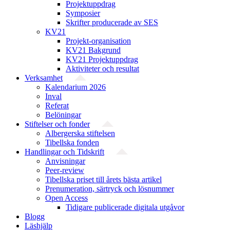
Projektuppdrag
Symposier
Skrifter producerade av SES
KV21
Projekt-organisation
KV21 Bakgrund
KV21 Projektuppdrag
Aktiviteter och resultat
Verksamhet
Kalendarium 2026
Inval
Referat
Belöningar
Stiftelser och fonder
Albergerska stiftelsen
Tibellska fonden
Handlingar och Tidskrift
Anvisningar
Peer-review
Tibellska priset till årets bästa artikel
Prenumeration, särtryck och lösnummer
Open Access
Tidigare publicerade digitala utgåvor
Blogg
Läshjälp