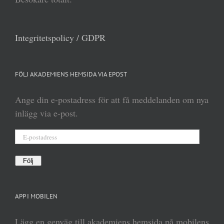
Integritetspolicy / GDPR
FÖLJ AKADEMIENS HEMSIDA VIA EPOST
Ange din e-postadress för att få meddelanden om nya
inlägg via e-post.
E-
postadress
Följ
APP I MOBILEN
Lägg en genväg till akademiens hemsida på mobilens