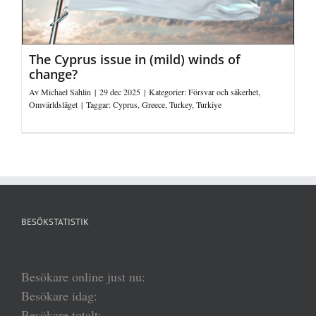
The Cyprus issue in (mild) winds of
change?
Av
Michael Sahlin
|
29 dec 2025
|
Kategorier:
Försvar och säkerhet
,
Omvärldsläget
|
Taggar:
Cyprus
,
Greece
,
Turkey
,
Turkiye
BESÖKSTATISTIK
Besökare online just nu:
Besökare idag:
Besökare totalt: