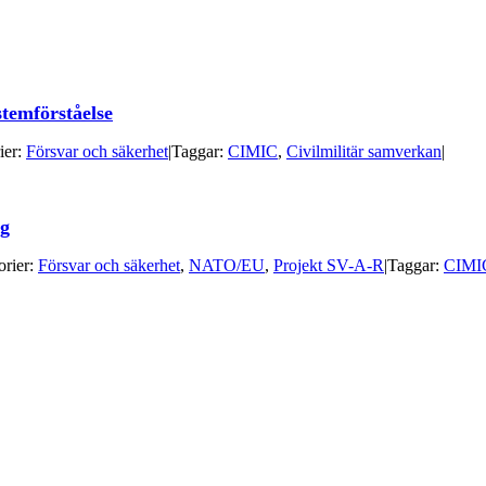
stemförståelse
ier:
Försvar och säkerhet
|
Taggar:
CIMIC
,
Civilmilitär samverkan
|
ng
orier:
Försvar och säkerhet
,
NATO/EU
,
Projekt SV-A-R
|
Taggar:
CIMI