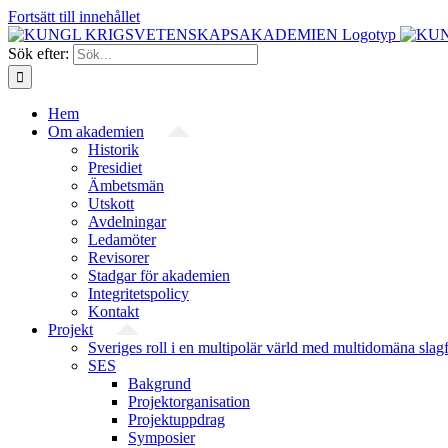
Fortsätt till innehållet
Sök efter:
Hem
Om akademien
Historik
Presidiet
Ämbetsmän
Utskott
Avdelningar
Ledamöter
Revisorer
Stadgar för akademien
Integritetspolicy
Kontakt
Projekt
Sveriges roll i en multipolär värld med multidomäna slag
SES
Bakgrund
Projekt­organisation
Projektuppdrag
Symposier