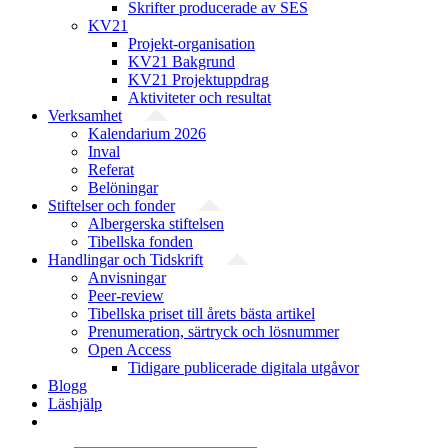
Skrifter producerade av SES
KV21
Projekt-organisation
KV21 Bakgrund
KV21 Projektuppdrag
Aktiviteter och resultat
Verksamhet
Kalendarium 2026
Inval
Referat
Belöningar
Stiftelser och fonder
Albergerska stiftelsen
Tibellska fonden
Handlingar och Tidskrift
Anvisningar
Peer-review
Tibellska priset till årets bästa artikel
Prenumeration, särtryck och lösnummer
Open Access
Tidigare publicerade digitala utgåvor
Blogg
Läshjälp