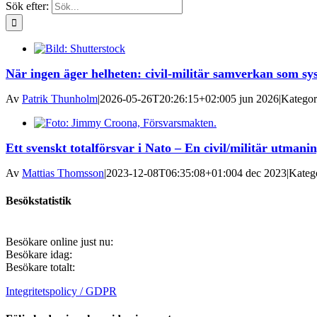
Sök efter:
När ingen äger helheten: civil-militär samverkan som sy
Av
Patrik Thunholm
|
2026-05-26T20:26:15+02:00
5 jun 2026
|
Kategor
Ett svenskt totalförsvar i Nato – En civil/militär utmani
Av
Mattias Thomsson
|
2023-12-08T06:35:08+01:00
4 dec 2023
|
Kateg
Besökstatistik
Besökare online just nu:
Besökare idag:
Besökare totalt:
Integritetspolicy / GDPR