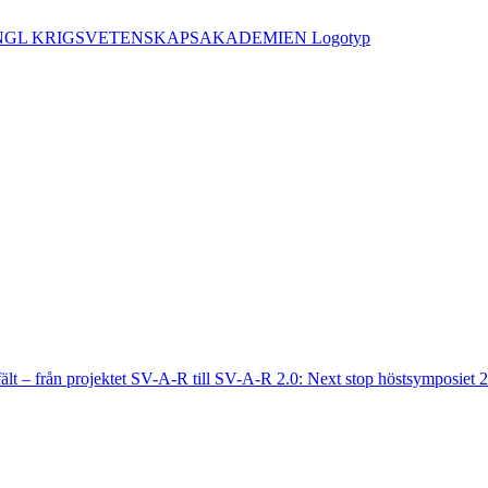
fält – från projektet SV-A-R till SV-A-R 2.0: Next stop höstsymposiet 