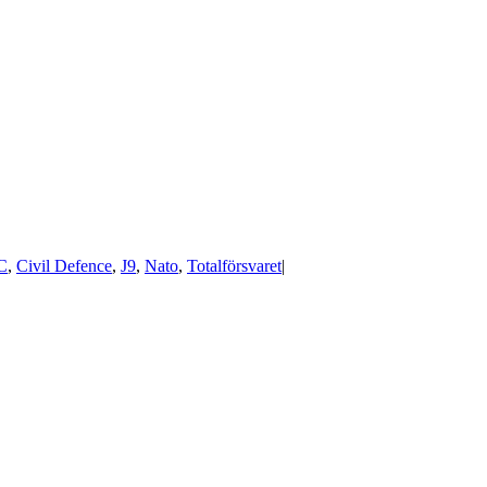
C
,
Civil Defence
,
J9
,
Nato
,
Totalförsvaret
|