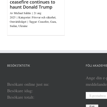
ceasefire continues to
haunt Donald Trump
Av
Michael Sahlin
|
21 aug
2025
|
Kategorier:
Försvar och säkerhet
,
Omvärldsläget
|
Taggar:
Ceasefire
,
Gaza
,
Sudan
,
Ukraine
BESÖKSTATISTIK
FÖLJ AKADEMIE
Ange din e-p
Besökare online just nu:
meddelanden
Besökare idag:
E-
Besökare totalt:
postadress
Följ