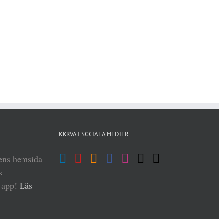
KKRVA I SOCIALA MEDIER
iens hemsida
s
n app!
Läs