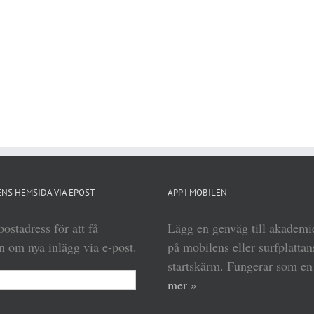
NS HEMSIDA VIA EPOST
APP I MOBILEN
ostadress för att få
Lägg en genväg till akadem
 om nya inlägg via e-post.
på mobilens eller surfplattan
startskärm. Fungerar som e
mer »