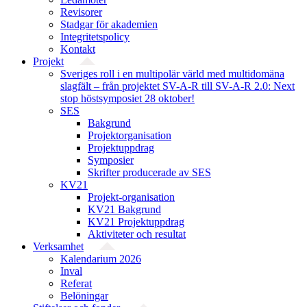
Revisorer
Stadgar för akademien
Integritetspolicy
Kontakt
Projekt
Sveriges roll i en multipolär värld med multidomäna
slagfält – från projektet SV-A-R till SV-A-R 2.0: Next
stop höstsymposiet 28 oktober!
SES
Bakgrund
Projekt­organisation
Projektuppdrag
Symposier
Skrifter producerade av SES
KV21
Projekt-organisation
KV21 Bakgrund
KV21 Projektuppdrag
Aktiviteter och resultat
Verksamhet
Kalendarium 2026
Inval
Referat
Belöningar