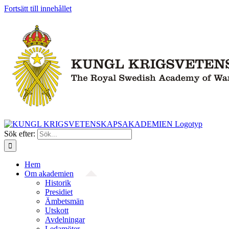
Fortsätt till innehållet
Sök efter:
Hem
Om akademien
Historik
Presidiet
Ämbetsmän
Utskott
Avdelningar
Ledamöter