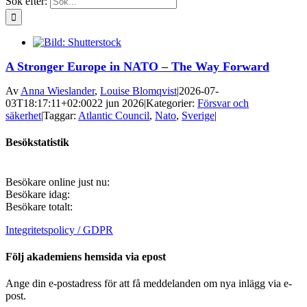
Sök efter:
A Stronger Europe in NATO – The Way Forward
Av
Anna Wieslander
,
Louise Blomqvist
|
2026-07-
03T18:17:11+02:00
22 jun 2026
|
Kategorier:
Försvar och
säkerhet
|
Taggar:
Atlantic Council
,
Nato
,
Sverige
|
Besökstatistik
Besökare online just nu:
Besökare idag:
Besökare totalt:
Integritetspolicy / GDPR
Följ akademiens hemsida via epost
Ange din e-postadress för att få meddelanden om nya inlägg via e-
post.