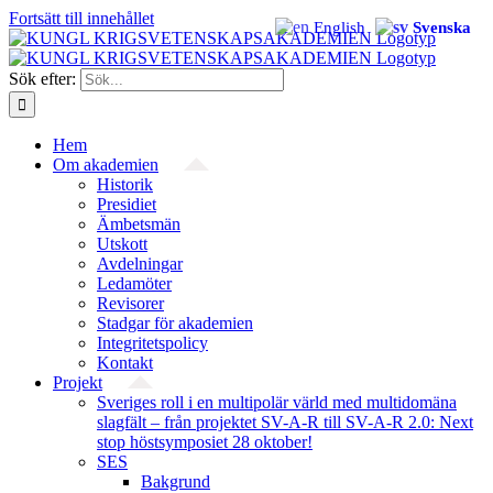
Fortsätt till innehållet
English
Svenska
Sök efter:
Hem
Om akademien
Historik
Presidiet
Ämbetsmän
Utskott
Avdelningar
Ledamöter
Revisorer
Stadgar för akademien
Integritetspolicy
Kontakt
Projekt
Sveriges roll i en multipolär värld med multidomäna
slagfält – från projektet SV-A-R till SV-A-R 2.0: Next
stop höstsymposiet 28 oktober!
SES
Bakgrund