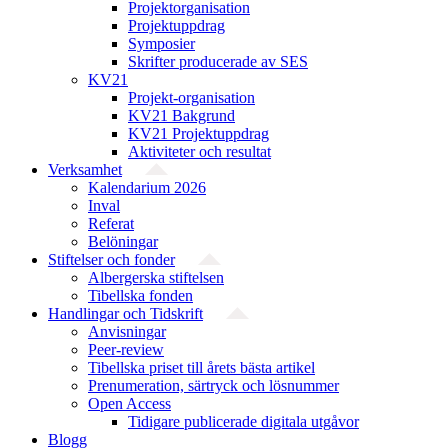
Projekt­organisation
Projektuppdrag
Symposier
Skrifter producerade av SES
KV21
Projekt-organisation
KV21 Bakgrund
KV21 Projektuppdrag
Aktiviteter och resultat
Verksamhet
Kalendarium 2026
Inval
Referat
Belöningar
Stiftelser och fonder
Albergerska stiftelsen
Tibellska fonden
Handlingar och Tidskrift
Anvisningar
Peer-review
Tibellska priset till årets bästa artikel
Prenumeration, särtryck och lösnummer
Open Access
Tidigare publicerade digitala utgåvor
Blogg