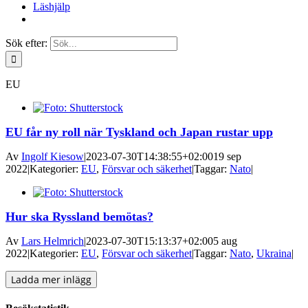
Läshjälp
Sök efter:
EU
EU får ny roll när Tyskland och Japan rustar upp
Av
Ingolf Kiesow
|
2023-07-30T14:38:55+02:00
19 sep
2022
|
Kategorier:
EU
,
Försvar och säkerhet
|
Taggar:
Nato
|
Hur ska Ryssland bemötas?
Av
Lars Helmrich
|
2023-07-30T15:13:37+02:00
5 aug
2022
|
Kategorier:
EU
,
Försvar och säkerhet
|
Taggar:
Nato
,
Ukraina
|
Ladda mer inlägg