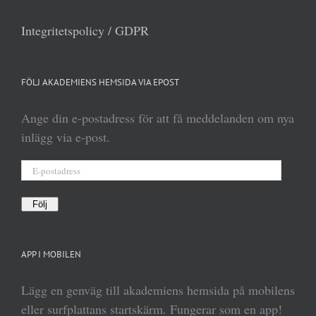
Integritetspolicy / GDPR
FÖLJ AKADEMIENS HEMSIDA VIA EPOST
Ange din e-postadress för att få meddelanden om nya
inlägg via e-post.
E-
postadress
Följ
APP I MOBILEN
Lägg en genväg till akademiens hemsida på mobilens
eller surfplattans startskärm. Fungerar som en app!