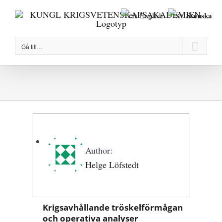
Fortsätt
Svenska
English
till
innehållet
Gå till…
Author:
Helge Löfstedt
Krigsavhållande tröskelförmågan
och operativa analyser