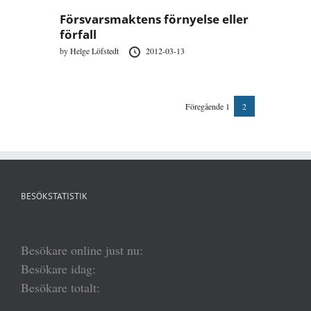
Försvarsmaktens förnyelse eller
förfall
by
Helge Löfstedt
2012-03-13
Föregående
1
2
Sidnumr
för
inlägg
BESÖKSTATISTIK
Besökare online just nu:
Besökare idag:
Besökare totalt: