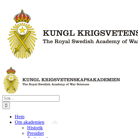
Fortsätt
till
innehållet
Sök
efter:
Hem
Om akademien
Historik
Presidiet