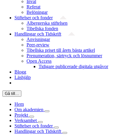
Inval
Referat
Belöningar
Stiftelser och fonder
Albergerska stiftelsen
Tibellska fonden
Handlingar och Tidskrift
Anvisningar
Peer-review
Tibellska priset till årets bästa artikel
Prenumeration, särtryck och lösnummer
Open Access
Tidigare publicerade digitala utgåvor
Blogg
Läshjälp
Gå till…
Hem
Om akademien
Projekt
Verksamhet
Stiftelser och fonder
Handlingar och Tidskrift