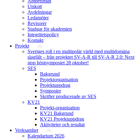
Ämbetsmän
Utskott
Avdelningar
Ledamöter
Revisorer
Stadgar för akademien
Integritetspolicy
Kontakt
Projekt
Sveriges roll i en multipolär värld med multidomäna
slagfält – från projektet SV-A-R till SV-A-R 2.0: Next
stop höstsymposiet 28 oktober!
SES
Bakgrund
Projekt­organisation
Projektuppdrag
Symposier
Skrifter producerade av SES
KV21
Projekt-organisation
KV21 Bakgrund
KV21 Projektuppdrag
Aktiviteter och resultat
Verksamhet
Kalendarium 2026