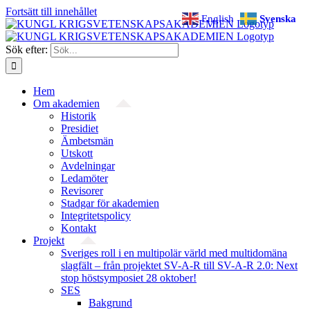
Fortsätt till innehållet
English
Svenska
Sök efter:
Hem
Om akademien
Historik
Presidiet
Ämbetsmän
Utskott
Avdelningar
Ledamöter
Revisorer
Stadgar för akademien
Integritetspolicy
Kontakt
Projekt
Sveriges roll i en multipolär värld med multidomäna
slagfält – från projektet SV-A-R till SV-A-R 2.0: Next
stop höstsymposiet 28 oktober!
SES
Bakgrund