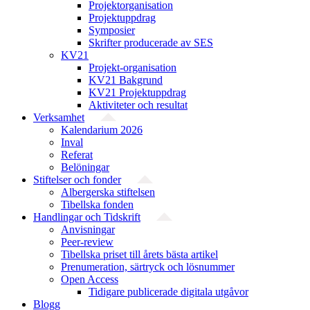
Projekt­organisation
Projektuppdrag
Symposier
Skrifter producerade av SES
KV21
Projekt-organisation
KV21 Bakgrund
KV21 Projektuppdrag
Aktiviteter och resultat
Verksamhet
Kalendarium 2026
Inval
Referat
Belöningar
Stiftelser och fonder
Albergerska stiftelsen
Tibellska fonden
Handlingar och Tidskrift
Anvisningar
Peer-review
Tibellska priset till årets bästa artikel
Prenumeration, särtryck och lösnummer
Open Access
Tidigare publicerade digitala utgåvor
Blogg