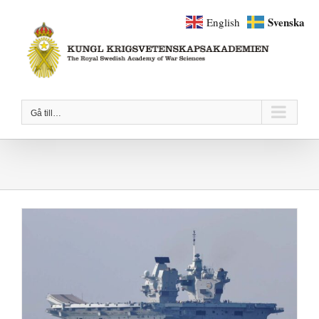
Fortsätt
Svenska
English
till
innehållet
Gå till…