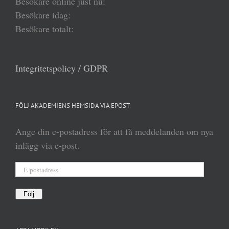
Besökare online just nu:
Besökare idag:
Besökare totalt:
Integritetspolicy / GDPR
FÖLJ AKADEMIENS HEMSIDA VIA EPOST
Ange din e-postadress för att få meddelanden om nya
inlägg via e-post.
E-
postadress
Följ