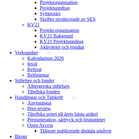
Projekt­organisation
Projektuppdrag
Symposier
Skrifter producerade av SES
KV21
Projekt-organisation
KV21 Bakgrund
KV21 Projektuppdrag
Aktiviteter och resultat
Verksamhet
Kalendarium 2026
Inval
Referat
Belöningar
Stiftelser och fonder
Albergerska stiftelsen
Tibellska fonden
Handlingar och Tidskrift
Anvisningar
Peer-review
Tibellska priset till årets bästa artikel
Prenumeration, särtryck och lösnummer
Open Access
Tidigare publicerade digitala utgåvor
Blogg