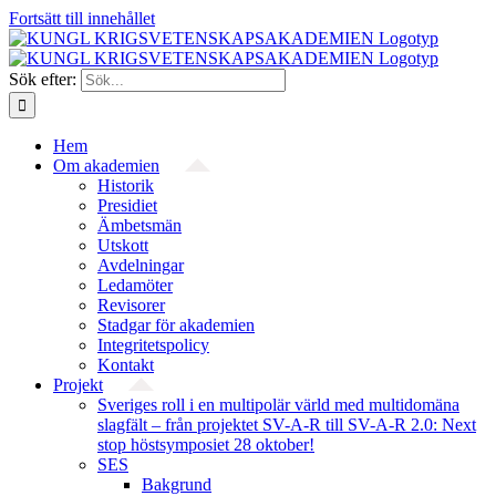
Fortsätt till innehållet
Sök efter:
Hem
Om akademien
Historik
Presidiet
Ämbetsmän
Utskott
Avdelningar
Ledamöter
Revisorer
Stadgar för akademien
Integritetspolicy
Kontakt
Projekt
Sveriges roll i en multipolär värld med multidomäna
slagfält – från projektet SV-A-R till SV-A-R 2.0: Next
stop höstsymposiet 28 oktober!
SES
Bakgrund