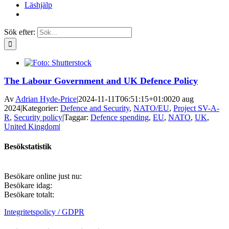
Läshjälp
Sök efter:
The Labour Government and UK Defence Policy
Av
Adrian Hyde-Price
|
2024-11-11T06:51:15+01:00
20 aug
2024
|
Kategorier:
Defence and Security
,
NATO/EU
,
Project SV-A-
R
,
Security policy
|
Taggar:
Defence spending
,
EU
,
NATO
,
UK
,
United Kingdom
|
Besökstatistik
Besökare online just nu:
Besökare idag:
Besökare totalt:
Integritetspolicy / GDPR