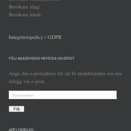
Besökare idag:
Besökare totalt:
Integritetspolicy / GDPR
FÖLJ AKADEMIENS HEMSIDA VIA EPOST
Ange din e-postadress för att få meddelanden om nya
inlägg via e-post.
E-
postadress
Följ
APP I MOBILEN