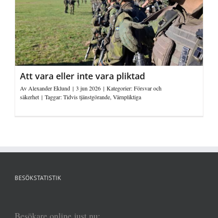
Att vara eller inte vara pliktad
Av
Alexander Eklund
|
3 jun 2026
|
Kategorier:
Försvar och
säkerhet
|
Taggar:
Tidvis tjänstgörande
,
Värnpliktiga
BESÖKSTATISTIK
Besökare online just nu: