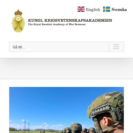
Fortsätt
Svenska
English
till
innehållet
Gå till…