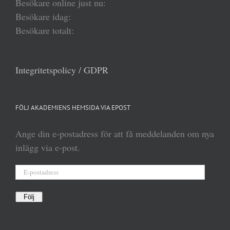
Besökare online just nu:
Besökare idag:
Besökare totalt:
Integritetspolicy / GDPR
FÖLJ AKADEMIENS HEMSIDA VIA EPOST
Ange din e-postadress för att få meddelanden om nya
inlägg via e-post.
E-
postadress
Följ