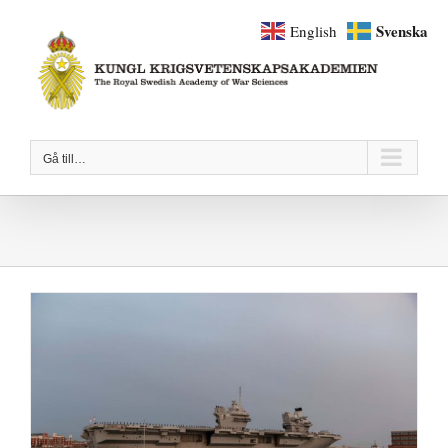
Fortsätt
Svenska
English
till
innehållet
Gå till…