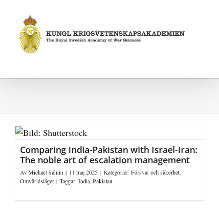
Fortsätt
till
innehållet
Comparing India-Pakistan with Israel-Iran:
The noble art of escalation management
Av
Michael Sahlin
|
11 maj 2025
|
Kategorier:
Försvar och säkerhet
,
Omvärldsläget
|
Taggar:
India
,
Pakistan