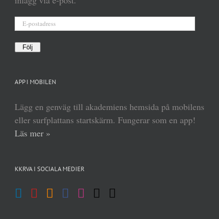
inlägg via e-post.
E-
postadress
Följ
APP I MOBILEN
Lägg en genväg till akademiens hemsida på mobilens
eller surfplattans startskärm. Fungerar som en app!
Läs mer »
KKRVA I SOCIALA MEDIER