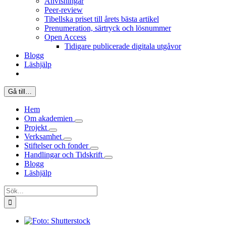
Anvisningar
Peer-review
Tibellska priset till årets bästa artikel
Prenumeration, särtryck och lösnummer
Open Access
Tidigare publicerade digitala utgåvor
Blogg
Läshjälp
Gå till…
Hem
Om akademien
Projekt
Verksamhet
Stiftelser och fonder
Handlingar och Tidskrift
Blogg
Läshjälp
Sök
efter: