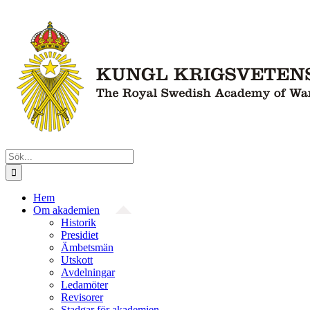
Fortsätt
till
innehållet
Sök
efter:
Hem
Om akademien
Historik
Presidiet
Ämbetsmän
Utskott
Avdelningar
Ledamöter
Revisorer
Stadgar för akademien