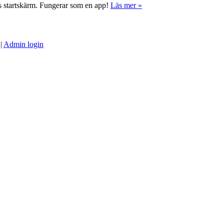
ns startskärm. Fungerar som en app!
Läs mer »
|
Admin login