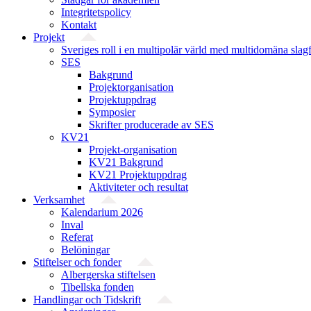
Integritetspolicy
Kontakt
Projekt
Sveriges roll i en multipolär värld med multidomäna slag
SES
Bakgrund
Projekt­organisation
Projektuppdrag
Symposier
Skrifter producerade av SES
KV21
Projekt-organisation
KV21 Bakgrund
KV21 Projektuppdrag
Aktiviteter och resultat
Verksamhet
Kalendarium 2026
Inval
Referat
Belöningar
Stiftelser och fonder
Albergerska stiftelsen
Tibellska fonden
Handlingar och Tidskrift