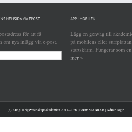
NS HEMSIDA VIA EPOST
APP I MOBILEN
ostadress för att få
Lägg en genväg till akadem
 om nya inlägg via e-post.
på mobilens eller surfplattan
startskärm. Fungerar som e
mer »
(c) Kungl Krigsvetenskapsakademien 2013–
2026 | Form:
MABRAB
|
Admin login