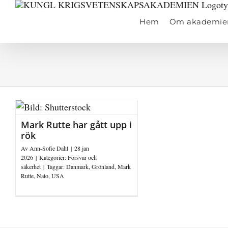
Fortsätt
till
Hem
Om akademie
innehållet
Mark Rutte har gått upp i
rök
Av
Ann-Sofie Dahl
|
28 jan
2026
|
Kategorier:
Försvar och
säkerhet
|
Taggar:
Danmark
,
Grönland
,
Mark
Rutte
,
Nato
,
USA