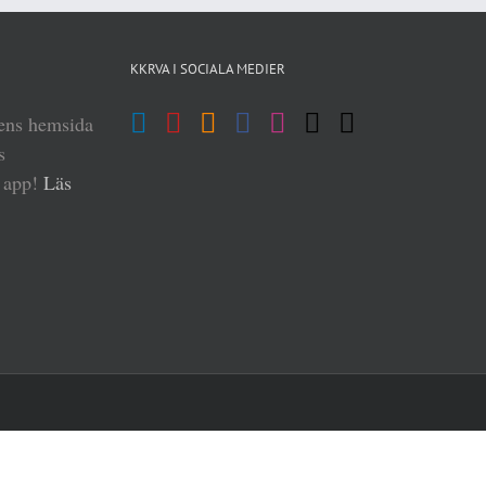
KKRVA I SOCIALA MEDIER
iens hemsida
s
n app!
Läs