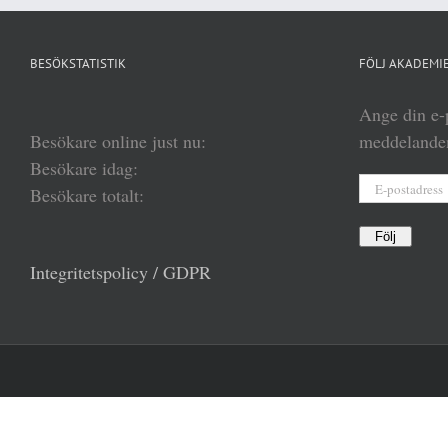
BESÖKSTATISTIK
FÖLJ AKADEMIE
Ange din e-p
Besökare online just nu:
meddelanden
Besökare idag:
E-
Besökare totalt:
postadress
Följ
Integritetspolicy / GDPR