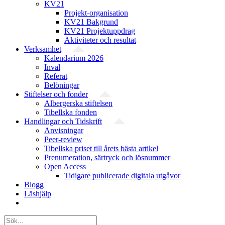
KV21
Projekt-organisation
KV21 Bakgrund
KV21 Projektuppdrag
Aktiviteter och resultat
Verksamhet
Kalendarium 2026
Inval
Referat
Belöningar
Stiftelser och fonder
Albergerska stiftelsen
Tibellska fonden
Handlingar och Tidskrift
Anvisningar
Peer-review
Tibellska priset till årets bästa artikel
Prenumeration, särtryck och lösnummer
Open Access
Tidigare publicerade digitala utgåvor
Blogg
Läshjälp
Sök