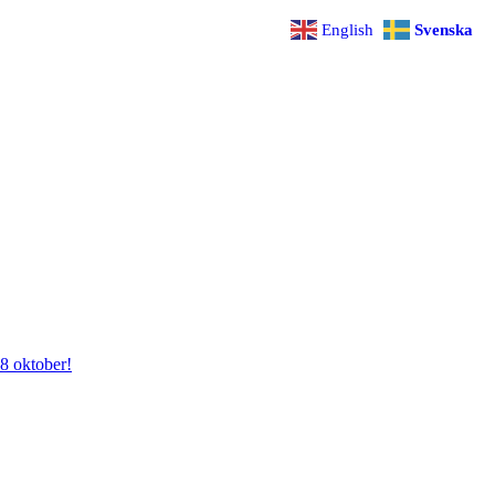
English
Svenska
28 oktober!