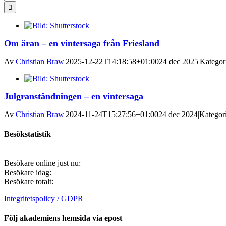
efter:
Om äran – en vintersaga från Friesland
Av
Christian Braw
|
2025-12-22T14:18:58+01:00
24 dec 2025
|
Kategor
Julgranständningen – en vintersaga
Av
Christian Braw
|
2024-11-24T15:27:56+01:00
24 dec 2024
|
Kategor
Besökstatistik
Besökare online just nu:
Besökare idag:
Besökare totalt:
Integritetspolicy / GDPR
Följ akademiens hemsida via epost