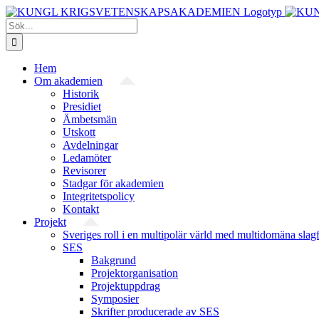
Fortsätt
till
Sök
innehållet
efter:
Hem
Om akademien
Historik
Presidiet
Ämbetsmän
Utskott
Avdelningar
Ledamöter
Revisorer
Stadgar för akademien
Integritetspolicy
Kontakt
Projekt
Sveriges roll i en multipolär värld med multidomäna slag
SES
Bakgrund
Projekt­organisation
Projektuppdrag
Symposier
Skrifter producerade av SES