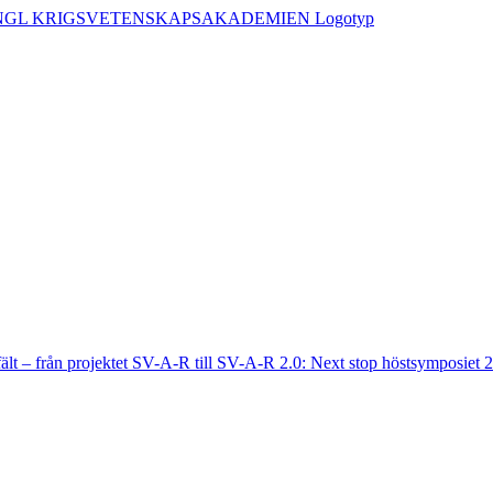
fält – från projektet SV-A-R till SV-A-R 2.0: Next stop höstsymposiet 