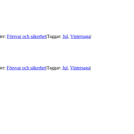
ier:
Försvar och säkerhet
|
Taggar:
Jul
,
Vintersaga
|
ier:
Försvar och säkerhet
|
Taggar:
Jul
,
Vintersaga
|