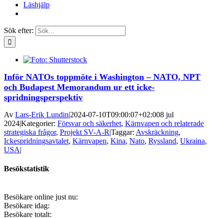
Läshjälp
Sök efter:
Inför NATOs toppmöte i Washington – NATO, NPT
och Budapest Memorandum ur ett icke-
spridningsperspektiv
Av
Lars-Erik Lundin
|
2024-07-10T09:00:07+02:00
8 jul
2024
|
Kategorier:
Försvar och säkerhet
,
Kärnvapen och relaterade
strategiska frågor
,
Projekt SV-A-R
|
Taggar:
Avskräckning
,
Ickespridningsavtalet
,
Kärnvapen
,
Kina
,
Nato
,
Ryssland
,
Ukraina
,
USA
|
Besökstatistik
Besökare online just nu:
Besökare idag:
Besökare totalt: