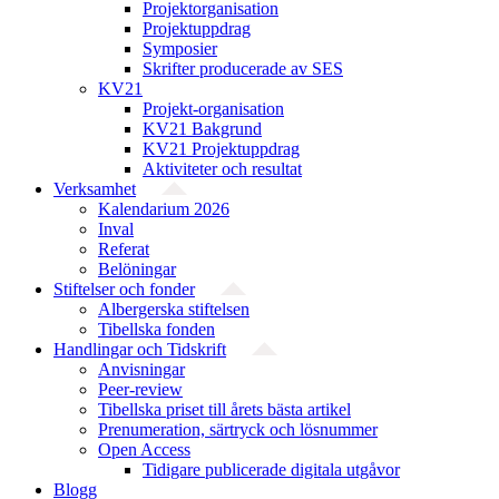
Projekt­organisation
Projektuppdrag
Symposier
Skrifter producerade av SES
KV21
Projekt-organisation
KV21 Bakgrund
KV21 Projektuppdrag
Aktiviteter och resultat
Verksamhet
Kalendarium 2026
Inval
Referat
Belöningar
Stiftelser och fonder
Albergerska stiftelsen
Tibellska fonden
Handlingar och Tidskrift
Anvisningar
Peer-review
Tibellska priset till årets bästa artikel
Prenumeration, särtryck och lösnummer
Open Access
Tidigare publicerade digitala utgåvor
Blogg