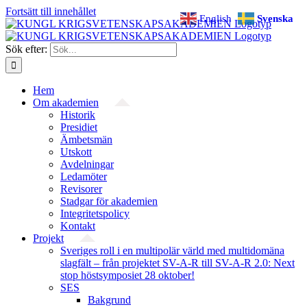
Fortsätt till innehållet
English
Svenska
Sök efter:
Hem
Om akademien
Historik
Presidiet
Ämbetsmän
Utskott
Avdelningar
Ledamöter
Revisorer
Stadgar för akademien
Integritetspolicy
Kontakt
Projekt
Sveriges roll i en multipolär värld med multidomäna
slagfält – från projektet SV-A-R till SV-A-R 2.0: Next
stop höstsymposiet 28 oktober!
SES
Bakgrund