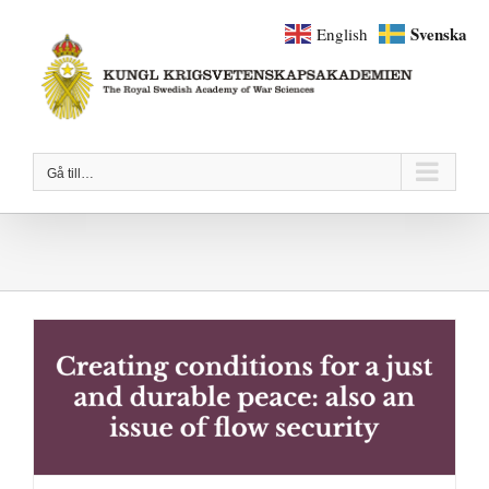
Fortsätt
Svenska
English
till
innehållet
Gå till…