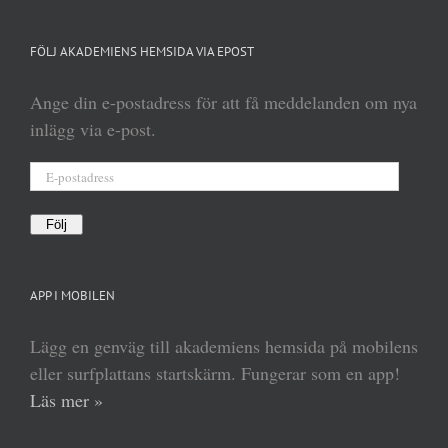
FÖLJ AKADEMIENS HEMSIDA VIA EPOST
Ange din e-postadress för att få meddelanden om nya
inlägg via e-post.
E-
postadress
Följ
APP I MOBILEN
Lägg en genväg till akademiens hemsida på mobilens
eller surfplattans startskärm. Fungerar som en app!
Läs mer »