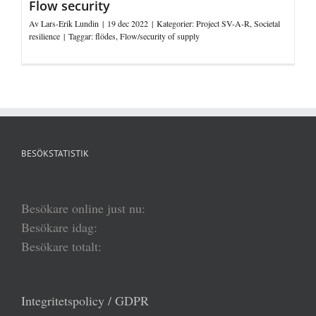
Flow security
Av
Lars-Erik Lundin
|
19 dec 2022
|
Kategorier:
Project SV-A-R
,
Societal
resilience
|
Taggar:
flödes
,
Flow/security of supply
BESÖKSTATISTIK
Besökare online just nu:
Besökare idag:
Besökare totalt:
Integritetspolicy / GDPR