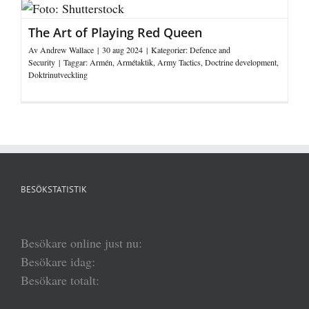
The Art of Playing Red Queen
Av
Andrew Wallace
|
30 aug 2024
|
Kategorier:
Defence and
Security
|
Taggar:
Armén
,
Armétaktik
,
Army Tactics
,
Doctrine development
,
Doktrinutveckling
BESÖKSTATISTIK
Besökare online just nu:
Besökare idag:
Besökare totalt: