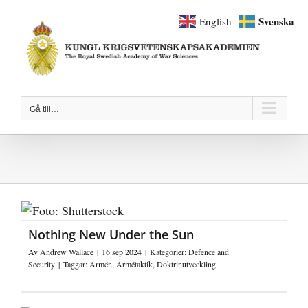
Fortsätt
Svenska
English
till
innehållet
Gå till…
Nothing New Under the Sun
Av
Andrew Wallace
|
16 sep 2024
|
Kategorier:
Defence and
Security
|
Taggar:
Armén
,
Armétaktik
,
Doktrinutveckling