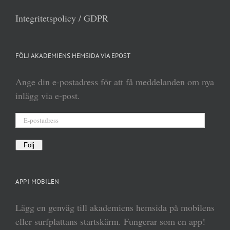
Integritetspolicy / GDPR
FÖLJ AKADEMIENS HEMSIDA VIA EPOST
Ange din e-postadress för att få meddelanden om nya
inlägg via e-post.
E-
postadress
Följ
APP I MOBILEN
Lägg en genväg till akademiens hemsida på mobilens
eller surfplattans startskärm. Fungerar som en app!