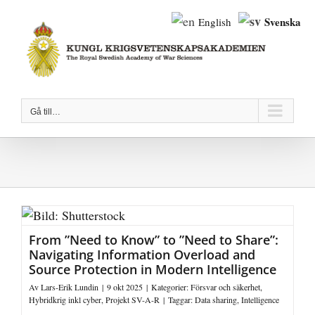
Fortsätt
Svenska
English
till
innehållet
Gå till…
From ”Need to Know” to ”Need to Share”:
Navigating Information Overload and
Source Protection in Modern Intelligence
Av
Lars-Erik Lundin
|
9 okt 2025
|
Kategorier:
Försvar och säkerhet
,
Hybridkrig inkl cyber
,
Projekt SV-A-R
|
Taggar:
Data sharing
,
Intelligence