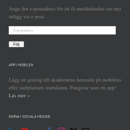
Ange din e-postadress för att få meddelanden om nya
inlägg via e-post.
E-
postadress
Följ
APP I MOBILEN
Lägg en genväg till akademiens hemsida på mobilens
eller surfplattans startskärm. Fungerar som en app!
Läs mer »
KKRVA I SOCIALA MEDIER