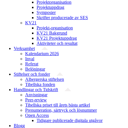
Projekt­organisation
Projektuppdrag
Symposier
Skrifter producerade av SES
KV21
Projekt-organisation
KV21 Bakgrund
KV21 Projektuppdrag
Aktiviteter och resultat
Verksamhet
Kalendarium 2026
Inval
Referat
Belöningar
Stiftelser och fonder
Albergerska stiftelsen
Tibellska fonden
Handlingar och Tidskrift
Anvisningar
Peer-review
Tibellska priset till årets bästa artikel
Prenumeration, särtryck och lösnummer
Open Access
Tidigare publicerade digitala utgåvor
Blogg