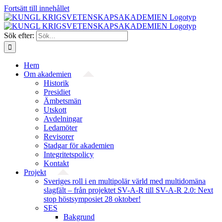
Fortsätt till innehållet
Sök efter:
Hem
Om akademien
Historik
Presidiet
Ämbetsmän
Utskott
Avdelningar
Ledamöter
Revisorer
Stadgar för akademien
Integritetspolicy
Kontakt
Projekt
Sveriges roll i en multipolär värld med multidomäna
slagfält – från projektet SV-A-R till SV-A-R 2.0: Next
stop höstsymposiet 28 oktober!
SES
Bakgrund