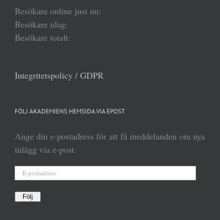
Besökare online just nu:
Besökare idag:
Besökare totalt:
Integritetspolicy / GDPR
FÖLJ AKADEMIENS HEMSIDA VIA EPOST
Ange din e-postadress för att få meddelanden om nya
inlägg via e-post.
E-
postadress
Följ