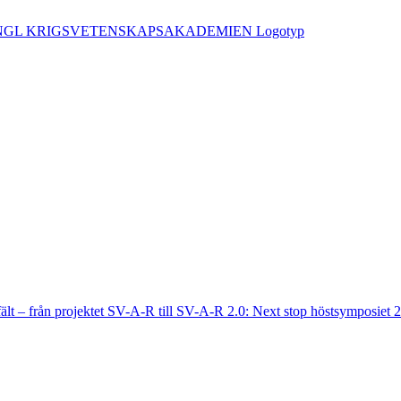
fält – från projektet SV-A-R till SV-A-R 2.0: Next stop höstsymposiet 