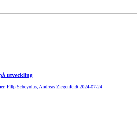
på utveckling
mer,
Filip Scheynius,
Andreas Ziegenfeldt
2024-07-24