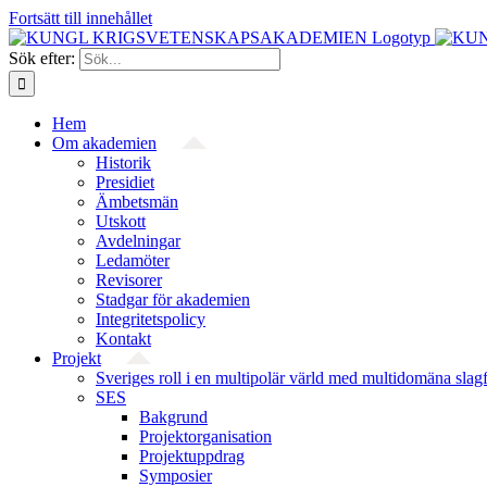
Fortsätt till innehållet
Sök efter:
Hem
Om akademien
Historik
Presidiet
Ämbetsmän
Utskott
Avdelningar
Ledamöter
Revisorer
Stadgar för akademien
Integritetspolicy
Kontakt
Projekt
Sveriges roll i en multipolär värld med multidomäna slag
SES
Bakgrund
Projekt­organisation
Projektuppdrag
Symposier