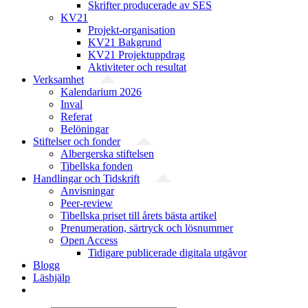
Skrifter producerade av SES
KV21
Projekt-organisation
KV21 Bakgrund
KV21 Projektuppdrag
Aktiviteter och resultat
Verksamhet
Kalendarium 2026
Inval
Referat
Belöningar
Stiftelser och fonder
Albergerska stiftelsen
Tibellska fonden
Handlingar och Tidskrift
Anvisningar
Peer-review
Tibellska priset till årets bästa artikel
Prenumeration, särtryck och lösnummer
Open Access
Tidigare publicerade digitala utgåvor
Blogg
Läshjälp