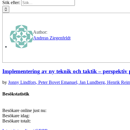
Sök efter:
Author:
Andreas Ziegenfeldt
Implementering av ny teknik och taktik – perspektiv 
by
Jonny Lindfors,
Peter Bovet Emanuel,
Jan Lundberg,
Henrik Rei
Besökstatistik
Besökare online just nu:
Besökare idag:
Besökare totalt: