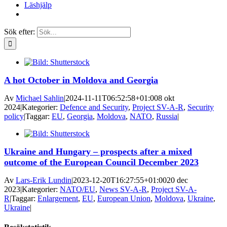
Läshjälp
Sök efter:
A hot October in Moldova and Georgia
Av
Michael Sahlin
|
2024-11-11T06:52:58+01:00
8 okt
2024
|
Kategorier:
Defence and Security
,
Project SV-A-R
,
Security
policy
|
Taggar:
EU
,
Georgia
,
Moldova
,
NATO
,
Russia
|
Ukraine and Hungary – prospects after a mixed
outcome of the European Council December 2023
Av
Lars-Erik Lundin
|
2023-12-20T16:27:55+01:00
20 dec
2023
|
Kategorier:
NATO/EU
,
News SV-A-R
,
Project SV-A-
R
|
Taggar:
Enlargement
,
EU
,
European Union
,
Moldova
,
Ukraine
,
Ukraine
|