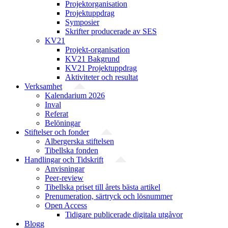
Projekt­organisation
Projektuppdrag
Symposier
Skrifter producerade av SES
KV21
Projekt-organisation
KV21 Bakgrund
KV21 Projektuppdrag
Aktiviteter och resultat
Verksamhet
Kalendarium 2026
Inval
Referat
Belöningar
Stiftelser och fonder
Albergerska stiftelsen
Tibellska fonden
Handlingar och Tidskrift
Anvisningar
Peer-review
Tibellska priset till årets bästa artikel
Prenumeration, särtryck och lösnummer
Open Access
Tidigare publicerade digitala utgåvor
Blogg