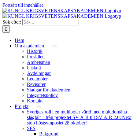
Fortsätt till innehållet
Sök efter:
Hem
Om akademien
Historik
Presidiet
Ämbetsmän
Utskott
Avdelningar
Ledamöter
Revisorer
Stadgar för akademien
Integritetspolicy
Kontakt
Projekt
Sveriges roll i en multipolär värld med multidomäna
slagfält – från projektet SV-A-R till SV-A-R 2.0: Next
stop höstsymposiet 28 oktober!
SES
Bakgrund