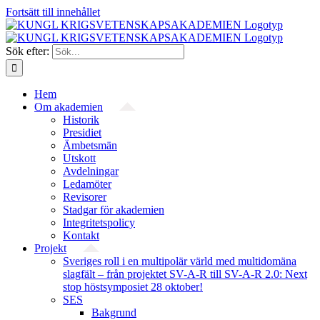
Fortsätt till innehållet
Sök efter:
Hem
Om akademien
Historik
Presidiet
Ämbetsmän
Utskott
Avdelningar
Ledamöter
Revisorer
Stadgar för akademien
Integritetspolicy
Kontakt
Projekt
Sveriges roll i en multipolär värld med multidomäna
slagfält – från projektet SV-A-R till SV-A-R 2.0: Next
stop höstsymposiet 28 oktober!
SES
Bakgrund