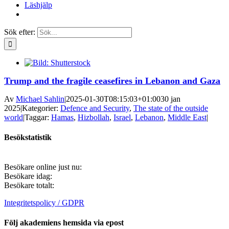
Läshjälp
Sök efter:
Trump and the fragile ceasefires in Lebanon and Gaza
Av
Michael Sahlin
|
2025-01-30T08:15:03+01:00
30 jan
2025
|
Kategorier:
Defence and Security
,
The state of the outside
world
|
Taggar:
Hamas
,
Hizbollah
,
Israel
,
Lebanon
,
Middle East
|
Besökstatistik
Besökare online just nu:
Besökare idag:
Besökare totalt:
Integritetspolicy / GDPR
Följ akademiens hemsida via epost