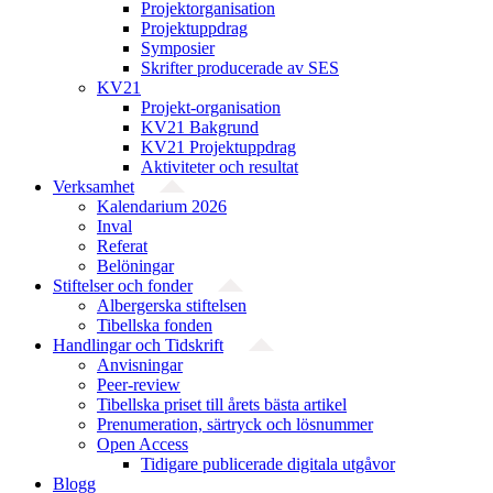
Projekt­organisation
Projektuppdrag
Symposier
Skrifter producerade av SES
KV21
Projekt-organisation
KV21 Bakgrund
KV21 Projektuppdrag
Aktiviteter och resultat
Verksamhet
Kalendarium 2026
Inval
Referat
Belöningar
Stiftelser och fonder
Albergerska stiftelsen
Tibellska fonden
Handlingar och Tidskrift
Anvisningar
Peer-review
Tibellska priset till årets bästa artikel
Prenumeration, särtryck och lösnummer
Open Access
Tidigare publicerade digitala utgåvor
Blogg