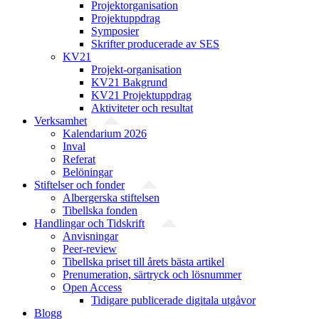
Projekt­organisation
Projektuppdrag
Symposier
Skrifter producerade av SES
KV21
Projekt-organisation
KV21 Bakgrund
KV21 Projektuppdrag
Aktiviteter och resultat
Verksamhet
Kalendarium 2026
Inval
Referat
Belöningar
Stiftelser och fonder
Albergerska stiftelsen
Tibellska fonden
Handlingar och Tidskrift
Anvisningar
Peer-review
Tibellska priset till årets bästa artikel
Prenumeration, särtryck och lösnummer
Open Access
Tidigare publicerade digitala utgåvor
Blogg