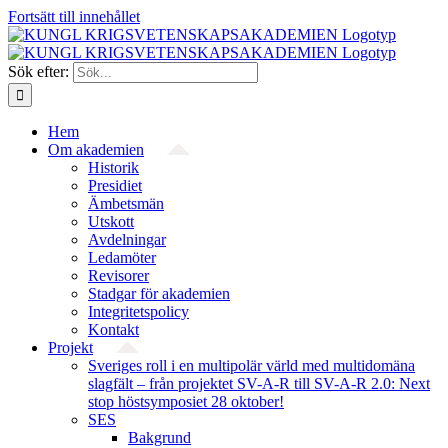
Fortsätt till innehållet
Sök efter:
Hem
Om akademien
Historik
Presidiet
Ämbetsmän
Utskott
Avdelningar
Ledamöter
Revisorer
Stadgar för akademien
Integritetspolicy
Kontakt
Projekt
Sveriges roll i en multipolär värld med multidomäna
slagfält – från projektet SV-A-R till SV-A-R 2.0: Next
stop höstsymposiet 28 oktober!
SES
Bakgrund