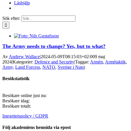
Läshjälp
Sök efter:
The Army needs to change? Yes, but to what?
Av
Andrew Wallace
|
2024-05-09T08:15:03+02:00
9 maj
2024
|
Kategorier:
Defence and Security
|
Taggar:
Armén
,
Armétaktik
,
Army
,
Land Forcess
,
NATO
,
Sverige i Nato
|
Besökstatistik
Besökare online just nu:
Besökare idag:
Besökare totalt:
Integritetspolicy / GDPR
Följ akademiens hemsida via epost