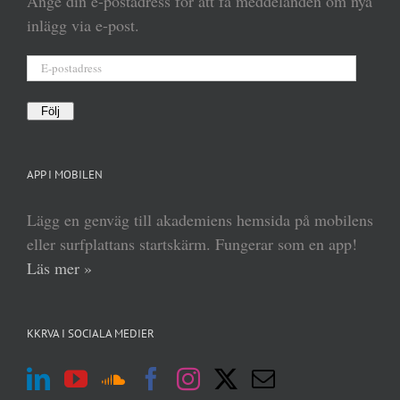
Ange din e-postadress för att få meddelanden om nya
inlägg via e-post.
E-
postadress
Följ
APP I MOBILEN
Lägg en genväg till akademiens hemsida på mobilens
eller surfplattans startskärm. Fungerar som en app!
Läs mer »
KKRVA I SOCIALA MEDIER