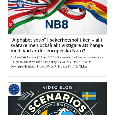
”Alphabet soup” i säkerhetspolitiken – allt
svårare men också allt viktigare att hänga
med: vad är det europeiska Nato?
Av
Lars-Erik Lundin
|
13 aug 2025
|
Kategorier:
Background and overview
,
Bakgrund och överblick
,
Crosscutting issues
,
NATO/EU
,
NATO/EU
,
Övergripande frågor
,
Project SV-A-R
,
Projekt SV-A-R
,
Ticker