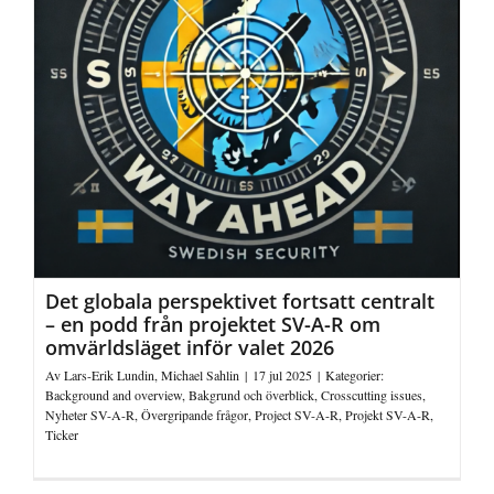
Det globala perspektivet fortsatt centralt
– en podd från projektet SV-A-R om
omvärldsläget inför valet 2026
Av
Lars-Erik Lundin
,
Michael Sahlin
|
17 jul 2025
|
Kategorier:
Background and overview
,
Bakgrund och överblick
,
Crosscutting issues
,
Nyheter SV-A-R
,
Övergripande frågor
,
Project SV-A-R
,
Projekt SV-A-R
,
Ticker