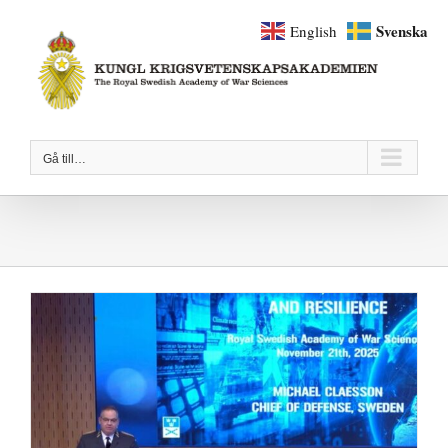
Fortsätt
Svenska
English
till
innehållet
Gå till…