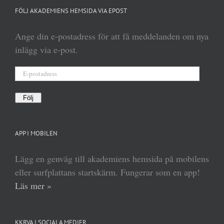
FÖLJ AKADEMIENS HEMSIDA VIA EPOST
Ange din e-postadress för att få meddelanden om nya
inlägg via e-post.
E-
postadress
Följ
APP I MOBILEN
Lägg en genväg till akademiens hemsida på mobilens
eller surfplattans startskärm. Fungerar som en app!
Läs mer »
KKRVA I SOCIALA MEDIER