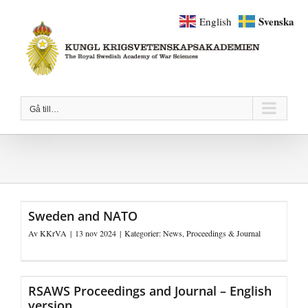
Fortsätt
Svenska
English
till
innehållet
Gå till…
Sweden and NATO
Av
KKrVA
|
13 nov 2024
|
Kategorier:
News
,
Proceedings & Journal
RSAWS Proceedings and Journal – English
version