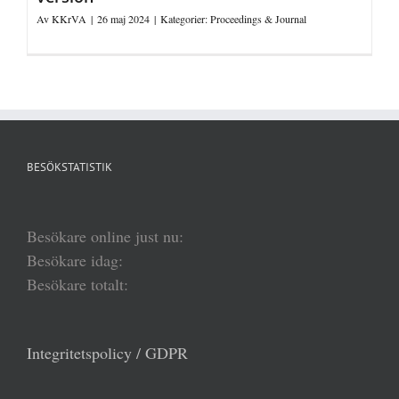
Av
KKrVA
|
26 maj 2024
|
Kategorier:
Proceedings & Journal
BESÖKSTATISTIK
Besökare online just nu:
Besökare idag:
Besökare totalt:
Integritetspolicy / GDPR