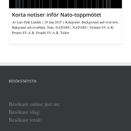
Korta notiser inför Nato-toppmötet
Av
Lars-Erik Lundin
|
29 maj 2025
|
Kategorier:
Background and overview
,
Bakgrund och överblick
,
Nato
,
NATO/EU
,
NATO/EU
,
Nyheter SV-A-R
,
Project SV-A-R
,
Projekt SV-A-R
,
Ticker
BESÖKSTATISTIK
Besökare online just nu:
Besökare idag:
Besökare totalt: