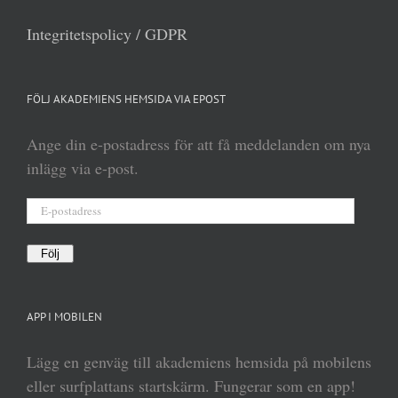
Integritetspolicy / GDPR
FÖLJ AKADEMIENS HEMSIDA VIA EPOST
Ange din e-postadress för att få meddelanden om nya
inlägg via e-post.
E-
postadress
Följ
APP I MOBILEN
Lägg en genväg till akademiens hemsida på mobilens
eller surfplattans startskärm. Fungerar som en app!