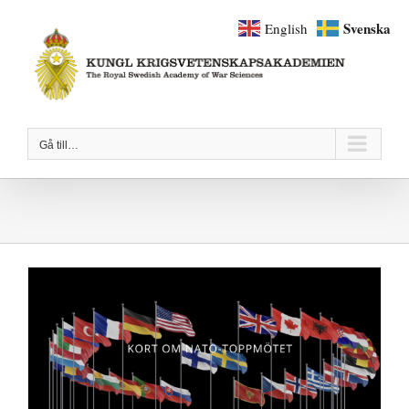
Fortsätt
Svenska
English
till
innehållet
Gå till…