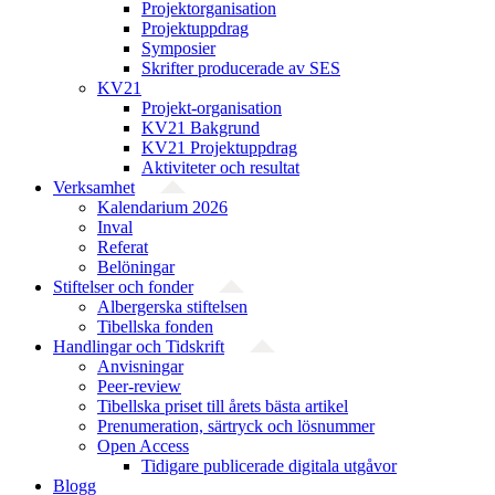
Projekt­organisation
Projektuppdrag
Symposier
Skrifter producerade av SES
KV21
Projekt-organisation
KV21 Bakgrund
KV21 Projektuppdrag
Aktiviteter och resultat
Verksamhet
Kalendarium 2026
Inval
Referat
Belöningar
Stiftelser och fonder
Albergerska stiftelsen
Tibellska fonden
Handlingar och Tidskrift
Anvisningar
Peer-review
Tibellska priset till årets bästa artikel
Prenumeration, särtryck och lösnummer
Open Access
Tidigare publicerade digitala utgåvor
Blogg