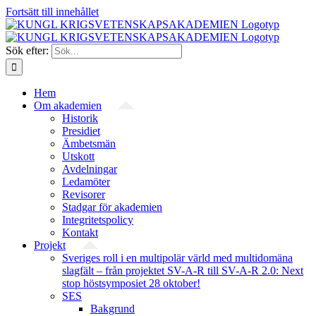
Fortsätt till innehållet
Sök efter:
Hem
Om akademien
Historik
Presidiet
Ämbetsmän
Utskott
Avdelningar
Ledamöter
Revisorer
Stadgar för akademien
Integritetspolicy
Kontakt
Projekt
Sveriges roll i en multipolär värld med multidomäna
slagfält – från projektet SV-A-R till SV-A-R 2.0: Next
stop höstsymposiet 28 oktober!
SES
Bakgrund