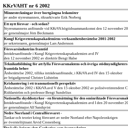
KKrVAHT nr 6 2002
Minnesteckningar över bortgångna ledamöter
av andre styresmannen, riksarkivarie Erik Norberg
Ett nytt försvar - och sedan?
Styresmannens anförande vid KKrVA högtidssammankomst den 12 november 2
av generalmajor Jörn Beckmann
Kungl Krigsvetenskapsakademiens verksamhetsberättelse 2001-2002
av sekreteraren, generalmajor Lars Andersson
Försvarsindustrins framtid
Inträdesanförande i Kungl Krigsvetenskapsakademien avd IV
den 12 november 2002 av direktör Bengt Halse
Teknikutbildning för att fylla Försvarsmaktens och övriga stödmyndigheters
framtida behov
Årsberättelse 2002, tillika inträdesanförande, i KKrVA avd IV den 15 oktober
av brigadgeneral Christer Lidström
Krishantering i ett transnationellt perspektiv
Årsberättelse 2002 i KKrVA avd V den 15 oktober 2002 av polisöverintendent Ch
Riddarström och professor Bengt Sundelius
Nationella skyddsstyrkor - en förutsättning för den ominriktade Försvarsmak
Inträdesanförande i Kungl Krigsvetenskapsakademien avd I den 20 november 2
av generalmajor Alf Sandqvist
Nedre Norrland i Centralförsvaret -
Tankar och teorier kring försvaret av nedre Norrland efter Napoleonkrigen
av överstelöjtnant Arvid Cronenberg
Det kalla krigets slut: Gorbatjov som överraskning