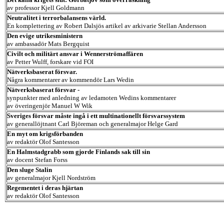
av professor Kjell Goldmann
Neutralitet i terrorbalansens värld.
En komplettering av Robert Dalsjös artikel av arkivarie Stellan Andersson
Den evige utrikesministern
av ambassadör Mats Bergquist
Civilt och militärt ansvar i Wennerströmaffären
av Petter Wulff, forskare vid FOI
Nätverksbaserat försvar.
Några kommentarer av kommendör Lars Wedin
Nätverksbaserat försvar -
synpunkter med anledning av ledamoten Wedins kommentarer
av överingenjör Manuel W Wik
Sveriges försvar måste ingå i ett multinationellt försvarssystem
av generallöjtnant Carl Björeman och generalmajor Helge Gard
En myt om krigsförbanden
av redaktör Olof Santesson
En Halmstadgrabb som gjorde Finlands sak till sin
av docent Stefan Forss
Den sluge Stalin
av generalmajor Kjell Nordström
Regementet i deras hjärtan
av redaktör Olof Santesson