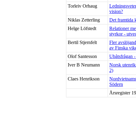
Torleiv Orhaug
Ledningsveten
vision?
Niklas Zetterling
Det framtida k
Helge Löfstedt
Relationer me
styrkor - utve
Bertil Stjernfelt
Fler avslöjan
av Finska vik
Olof Santesson
Ubåtsfrågan -
Iver B Neumann
Norsk utenriks
2)
Claes Henrikson
Nordvietnams 
Södern
Årsregister 1