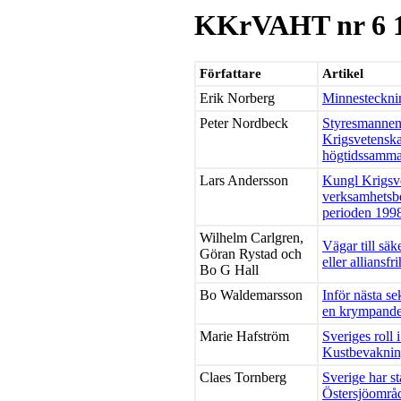
KKrVAHT nr 6 
Författare
Artikel
Erik Norberg
Minnesteckni
Peter Nordbeck
Styresmannen
Krigsvetensk
högtidssamm
Lars Andersson
Kungl Krigsv
verksamhetsbe
perioden 199
Wilhelm Carlgren,
Vägar till säke
Göran Rystad och
eller alliansfr
Bo G Hall
Bo Waldemarsson
Inför nästa se
en krympande
Marie Hafström
Sveriges roll 
Kustbevakning
Claes Tornberg
Sverige har st
Östersjöområd