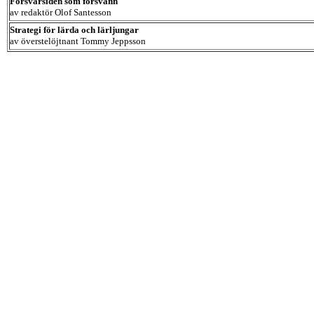
Försvarsidén som försvann
av redaktör Olof Santesson
Strategi för lärda och lärljungar
av överstelöjtnant Tommy Jeppsson