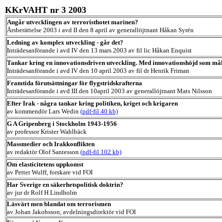
KKrVAHT nr 3 2003
Angår utvecklingen av terroristhotet marinen?
Årsberättelse 2003 i avd II den 8 april av generallöjtnant Håkan Syrén
Ledning av komplex utveckling - går det?
Inträdesanförande i avd IV den 13 mars 2003 av fil lic Håkan Enquist
Tankar kring en innovationsdriven utveckling. Med innovationshöjd som må
Inträdesanförande i avd IV den 10 april 2003 av fil dr Henrik Friman
Framtida förutsättningar för flygstridskrafterna
Inträdesanförande i avd III den 10april 2003 av generallöjtnant Mats Nilsson
Efter Irak - några tankar kring politiken, kriget och krigaren
av kommendör Lars Wedin
(pdf-fil 40 kb)
G A Gripenberg i Stockholm 1943-1956
av professor Krister Wahlbäck
Massmedier och Irakkonflikten
av redaktör Olof Santesson
(pdf-fil 102 kb)
Om elasticitetens uppkomst
av Petter Wulff, forskare vid FOI
Har Sverige en säkerhetspolitisk doktrin?
av jur dr Rolf H Lindholm
Läsvärt men blandat om terrorismen
av Johan Jakobsson, avdelningsdirektör vid FOI