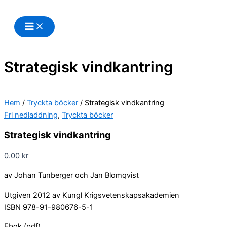
Hoppa
till
innehåll
Strategisk vindkantring
Hem
/
Tryckta böcker
/ Strategisk vindkantring
Fri nedladdning
,
Tryckta böcker
Strategisk vindkantring
0.00
kr
av Johan Tunberger och Jan Blomqvist
Utgiven 2012 av Kungl Krigsvetenskapsakademien
ISBN 978-91-980676-5-1
Ebok (pdf)