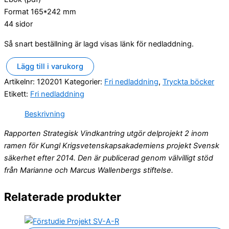
Format 165*242 mm
44 sidor
Så snart beställning är lagd visas länk för nedladdning.
Lägg till i varukorg
Strategisk
Artikelnr:
120201
Kategorier:
Fri nedladdning
,
Tryckta böcker
vindkantring
mängd
Etikett:
Fri nedladdning
Beskrivning
Rapporten Strategisk Vindkantring utgör delprojekt 2 inom
ramen för Kungl Krigsvetenskapsakademiens projekt Svensk
säkerhet efter 2014. Den är publicerad genom välvilligt stöd
från Marianne och Marcus Wallenbergs stiftelse.
Relaterade produkter