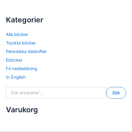
Kategorier
Alla böcker
Tryckta böcker
Periodiska tidskrifter
Eböcker
Fri nedladdning
In English
S
Sök
ö
k
e
Varukorg
f
t
e
r