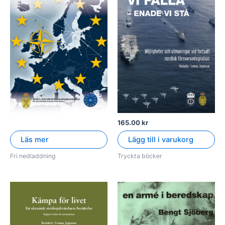
165.00
kr
Läs mer
Lägg till i varukorg
Fri nedladdning
Tryckta böcker