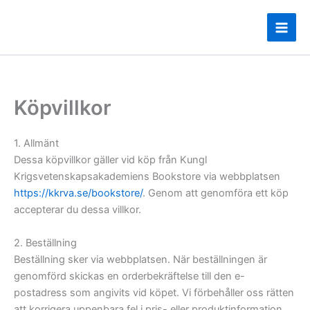
Hoppa
till
innehåll
Köpvillkor
1. Allmänt
Dessa köpvillkor gäller vid köp från Kungl
Krigsvetenskapsakademiens Bookstore via webbplatsen
https://kkrva.se/bookstore/
. Genom att genomföra ett köp
accepterar du dessa villkor.
2. Beställning
Beställning sker via webbplatsen. När beställningen är
genomförd skickas en orderbekräftelse till den e-
postadress som angivits vid köpet. Vi förbehåller oss rätten
att korrigera uppenbara fel i pris- eller produktinformation.