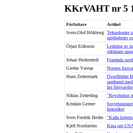
KKrVAHT nr 5 
Författare
Artikel
Sven-Olof Hökborg
Teknologier oc
möjligheter o
Örjan Eriksson
Ledning av inf
viktigare uppg
Johan Hederstedt
Framtida nord
Grethe Værnø
Norges forsva
Hans Zettermark
Överflödigt B
samband med 
års försvarsbe
Niklas Zetterling
"Revolution in
Kristian Gerner
Sovjetunionen
historiker
Sven Fredrik Hedin
"Kalla krigets
Kjell Nordström
Kina om USA