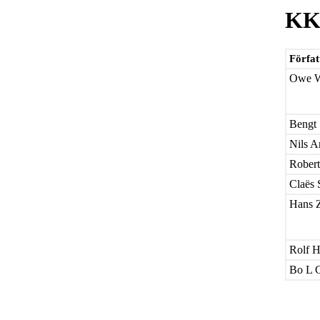
KK
Förfat
Owe W
Bengt 
Nils A
Robert
Claës 
Hans Z
Rolf 
Bo L 