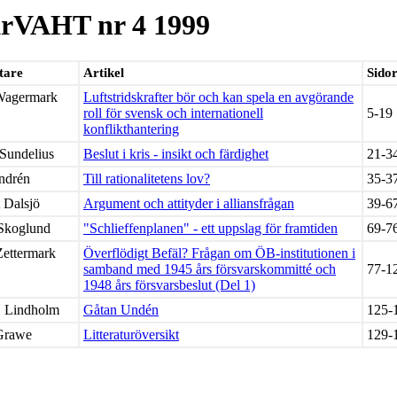
rVAHT nr 4 1999
tare
Artikel
Sido
agermark
Luftstridskrafter bör och kan spela en avgörande
roll för svensk och internationell
5-19
konflikthantering
Sundelius
Beslut i kris - insikt och färdighet
21-3
ndrén
Till rationalitetens lov?
35-3
 Dalsjö
Argument och attityder i alliansfrågan
39-6
Skoglund
"Schlieffenplanen" - ett uppslag för framtiden
69-7
ettermark
Överflödigt Befäl? Frågan om ÖB-institutionen i
samband med 1945 års försvarskommitté och
77-1
1948 års försvarsbeslut (Del 1)
H Lindholm
Gåtan Undén
125-
Grawe
Litteraturöversikt
129-