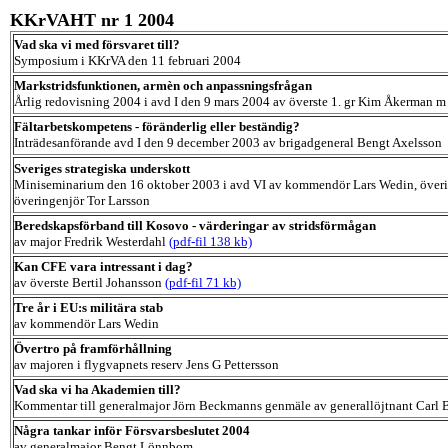
KKrVAHT nr 1 2004
Vad ska vi med försvaret till?
Symposium i KKrVA den 11 februari 2004
Markstridsfunktionen, armèn och anpassningsfrågan
Årlig redovisning 2004 i avd I den 9 mars 2004 av överste 1. gr Kim Åkerman m 
Fältarbetskompetens - föränderlig eller beständig?
Inträdesanförande avd I den 9 december 2003 av brigadgeneral Bengt Axelsson
Sveriges strategiska underskott
Miniseminarium den 16 oktober 2003 i avd VI av kommendör Lars Wedin, över
överingenjör Tor Larsson
Beredskapsförband till Kosovo - värderingar av stridsförmågan
av major Fredrik Westerdahl
(pdf-fil 138 kb)
Kan CFE vara intressant i dag?
av överste Bertil Johansson
(pdf-fil 71 kb)
Tre år i EU:s militära stab
av kommendör Lars Wedin
Övertro på framförhållning
av majoren i flygvapnets reserv Jens G Pettersson
Vad ska vi ha Akademien till?
Kommentar till generalmajor Jörn Beckmanns genmäle av generallöjtnant Carl
Några tankar inför Försvarsbeslutet 2004
av generalmajor Bengt Lönnbom