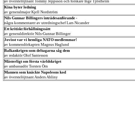
av överstelöjtnant Tommy Jeppsson och forskare Inge Tjöstheim
Kina byter ledning
av generalmajor Kjell Nordström
Nils Gunnar Billingers inträdesanförande -
några kommentarer av utredningschef Lars Nicander
Ett kritiskt förhållningssätt
av generaldirektör Nils-Gunnar Billinger
Jovisst var vi hemliga NATO-medlemmar!
av kommendörkapten Magnus Haglund
Balkankrigen som deltagarna såg dem
av redaktör Olof Santesson
Mästerligt om första världskriget
av ambassadör Torsten Örn
Mannen som knäckte Napoleons kod
av överstelöjtnant Anders Ahliny