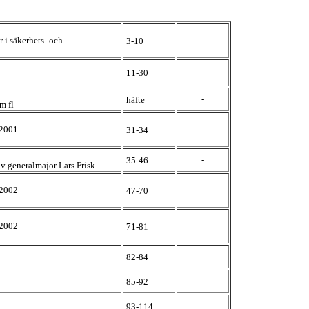
i säkerhets- och
-
3-10
11-30
-
häfte
m fl
 2001
-
31-34
-
35-46
v generalmajor Lars Frisk
 2002
47-70
 2002
71-81
82-84
85-92
93-114