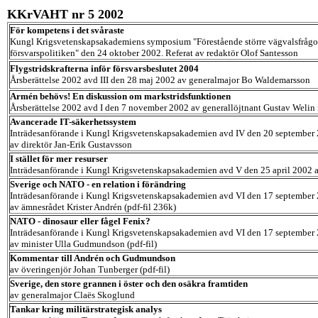
KKrVAHT nr 5 2002
För kompetens i det svåraste
Kungl Krigsvetenskapsakademiens symposium "Förestående större vägvalsfrågor 
försvarspolitiken" den 24 oktober 2002. Referat av redaktör Olof Santesson
Flygstridskrafterna inför försvarsbeslutet 2004
Årsberättelse 2002 avd III den 28 maj 2002 av generalmajor Bo Waldemarsson
Armén behövs! En diskussion om markstridsfunktionen
Årsberättelse 2002 avd I den 7 november 2002 av generallöjtnant Gustav Welin 
Avancerade IT-säkerhetssystem
Inträdesanförande i Kungl Krigsvetenskapsakademien avd IV den 20 september
av direktör Jan-Erik Gustavsson
I stället för mer resurser
Inträdesanförande i Kungl Krigsvetenskapsakademien avd V den 25 april 2002 a
Sverige och NATO - en relation i förändring
Inträdesanförande i Kungl Krigsvetenskapsakademien avd VI den 17 september
av ämnesrådet Krister Andrén (pdf-fil 236k)
NATO - dinosaur eller fågel Fenix?
Inträdesanförande i Kungl Krigsvetenskapsakademien avd VI den 17 september
av minister Ulla Gudmundson (pdf-fil)
Kommentar till Andrén och Gudmundson
av överingenjör Johan Tunberger (pdf-fil)
Sverige, den store grannen i öster och den osäkra framtiden
av generalmajor Claës Skoglund
Tankar kring militärstrategisk analys