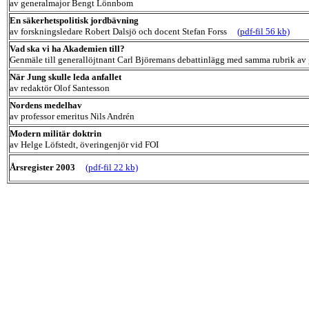
av generalmajor Bengt Lönnbom
En säkerhetspolitisk jordbävning
av forskningsledare Robert Dalsjö och docent Stefan Forss
(pdf-fil 56 kb)
Vad ska vi ha Akademien till?
Genmäle till generallöjtnant Carl Björemans debattinlägg med samma rubrik a
När Jung skulle leda anfallet
av redaktör Olof Santesson
Nordens medelhav
av professor emeritus Nils Andrén
Modern militär doktrin
av Helge Löfstedt, överingenjör vid FOI
Årsregister 2003
(pdf-fil 22 kb)