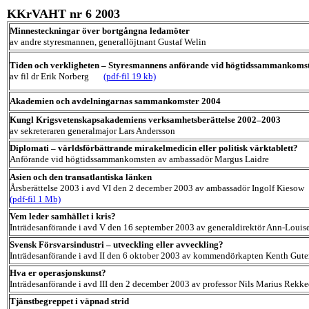
KKrVAHT nr 6 2003
Minnesteckningar över bortgångna ledamöter
av andre styresmannen, generallöjtnant Gustaf Welin
Tiden och verkligheten – Styresmannens anförande vid högtidssammankoms
av fil dr Erik Norberg
(pdf-fil 19 kb)
Akademien och avdelningarnas sammankomster 2004
Kungl Krigsvetenskapsakademiens verksamhetsberättelse 2002–2003
av sekreteraren generalmajor Lars Andersson
Diplomati – världsförbättrande mirakelmedicin eller politisk värktablett?
Anförande vid högtidssammankomsten av ambassadör Margus Laidre
Asien och den transatlantiska länken
Årsberättelse 2003 i avd VI den 2 december 2003 av ambassadör Ingolf Kiesow
(pdf-fil 1 Mb)
Vem leder samhället i kris?
Inträdesanförande i avd V den 16 september 2003 av generaldirektör Ann-Louis
Svensk Försvarsindustri – utveckling eller avveckling?
Inträdesanförande i avd II den 6 oktober 2003 av kommendörkapten Kenth Gute
Hva er operasjonskunst?
Inträdesanförande i avd III den 2 december 2003 av professor Nils Marius Rekke
Tjänstbegreppet i väpnad strid