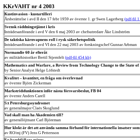
KKrVAHT nr 4 2003
Kustinvasion - kustartilleri
Årsberättelse i avd II den 17 febr 1959 av överste 1. gr Swen Lagerberg
(pdf-fil 
Svensk räddningstjänst i kris
Inträdesanförande i avd V den 6 maj 2003 av chefsutredare Åke Lindström
De taktiska kärnvapnens roll i rysk säkerhetspolitik
Inträdesanförande i avd VI den 22 maj 2003 av forskningschef Gunnar Arbman
Normandie 60 år efteråt
av militärhistoriker Bertil Stjernfelt
(pdf-fil 454 kb)
Mathematics and Warfare, a Review from Technology Change to the State o
by Senior Analyst Helge Löfstedt
Kvalitet – kvantitet, en fråga om överlevnad
av överste Björn Zickerman
Markstridsfunktionen inför nästa försvarsbeslut, FB 04
av överste Anders Carell
S:t Petersburgssyndromet
av generalmajor Claės Skoglund
Vad skall man ha Akademien till?
av generallöjtnant Carl Björeman
Hur klokt är det att använda samma förband för internationella insatser som 
av RO/mj (FV) Jens G Pettersson
En bombfällare minns