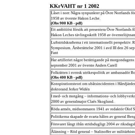
KKrVAHT nr 1 2002
Låset i norr. Några synpunkter på Övre Norrlands fö
1958 av överste Hakon Leche.
(Obs 900 KB - pdf)
Ett ambitiöst försök att presentera Övre Norrlands 
Hakon Leches tävlingsskrift 1958 av överstelöjtna
Luftstridskrafterna i ett internationellt perspektiv. 
Symposium.
Årsberättelse 2001 i avd III den 26 s
Fant
Har artilleriet något berättigande på morgondagens s
september 2001 av överste Anders Carell
Folkrätten i svensk utrikespolitik av ambassadör 
(Obs 400 KB - pdf)
Konspirationsteori om ubåtsincidenten i Hårsfjärde
doktorand Jerker Widén
I med- och motgång – informations- och lobbyverks
2000 av generalmajor Claës Skoglund.
Röda armén, midsommaren 1941 av redaktör Olof S
Politikerna skapade de svarta hålen av general Ben
Försvaret långt ifrån stridsdugligt 2004 av riksda
Ålänning – Röd general – Stalinoffer av militärhistor