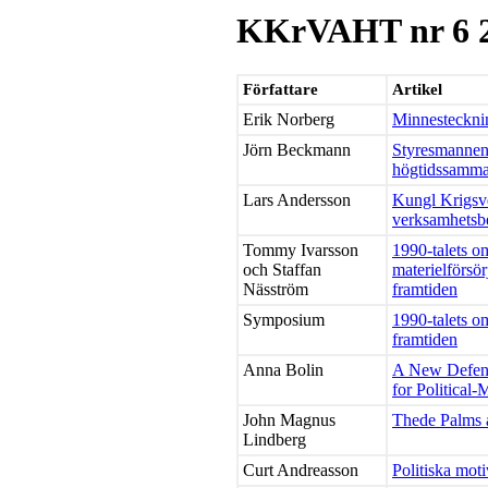
KKrVAHT nr 6 
Författare
Artikel
Erik Norberg
Minnesteckni
Jörn Beckmann
Styresmannen
högtidssamma
Lars Andersson
Kungl Krigsv
verksamhetsb
Tommy Ivarsson
1990-talets o
och Staffan
materielförsör
Näsström
framtiden
Symposium
1990-talets o
framtiden
Anna Bolin
A New Defens
for Political-
John Magnus
Thede Palms 
Lindberg
Curt Andreasson
Politiska mo