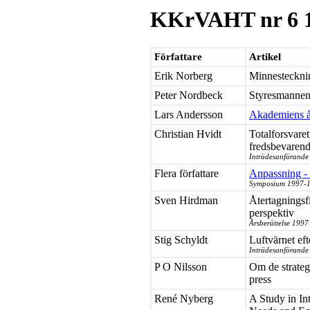
KKrVAHT nr 6 
Författare
Artikel
Erik Norberg
Minnestecknin
Peter Nordbeck
Styresmannen
Lars Andersson
Akademiens å
Christian Hvidt
Totalforsvare
fredsbevarend
Inträdesanförande
Flera författare
Anpassning - 
Symposium 1997-1
Sven Hirdman
Återtagningsfi
perspektiv
Årsberättelse 1997
Stig Schyldt
Luftvärnet eft
Inträdesanförande 
P O Nilsson
Om de strateg
press
René Nyberg
A Study in In