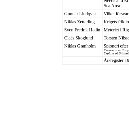
Needs and Ec
Sea Area
Gunnar Lindqvist
Vilket försvar
Niklas Zetterling
Krigets frikti
Sven Fredrik Hedin
Myteriet i Ri
Claës Skoglund
Torsten Nilsso
Niklas Granholm
Spioneri efte
Recension av
Tony
Exploits of Britai
Årsregister 1